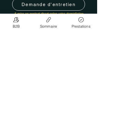
Demande d'entretien
& mise en contact direct selon votre domiciliation
B2B
Sommaire
Prestations
< Retour autre recherche
Insérer une publication
"Faciliter l'accès aux besoins"
Créé par
© 2024 SwissFacilitator