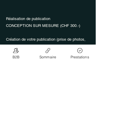
Réalisation de publication
CONCEPTION SUR MESURE (CHF 300.-)
Création de votre publication (prise de photos,
référencement SEO, intégration de votre fiche
d'entreprise Google, avec tous les liens direct
B2B
Sommaire
Prestations
de votre domaine d'expertise)
Demande de Référencement
Retour