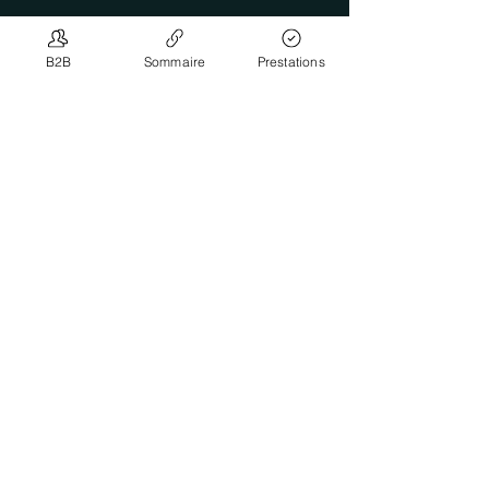
B2B
Sommaire
Prestations
Contact / Agence
Madame Yenny Beuchat
Phénix Real Estate
Rue de la Préfecture 9
2800 Delémont
079 614 06 20
info@phenixrealestate.ch
Besoin d'une garantie ?