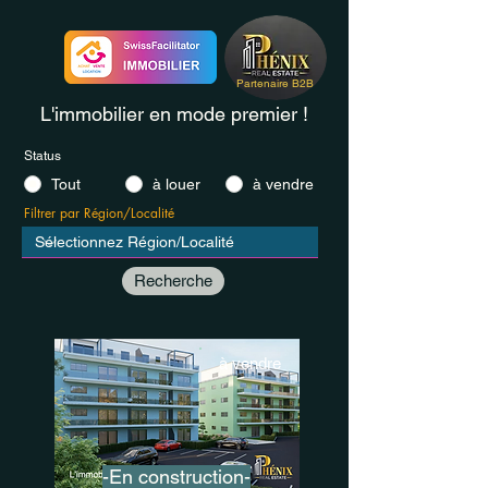
Partenaire B2B
L'immobilier en mode premier !
Status
Tout
à louer
à vendre
Filtrer par Région/Localité
Recherche
à vendre
-En construction-