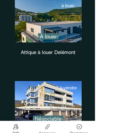
à louer
-À louer-
Attique à louer Delémont
à vendre
-Négociable-