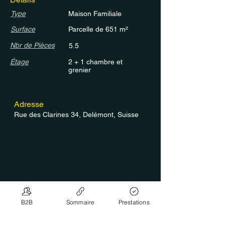
Type
Maison Familiale
Surface
Parcelle de 651 m²
Nbr de Pièces
5.5
Étage
2 + 1 chambre et
grenier
Adresse
Rue des Clarines 34, Delémont, Suisse
B2B
Sommaire
Prestations
Contact / Agence